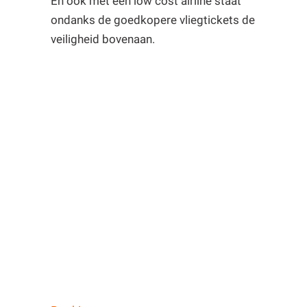
En ook met een low cost airline staat
ondanks de goedkopere vliegtickets de
veiligheid bovenaan.