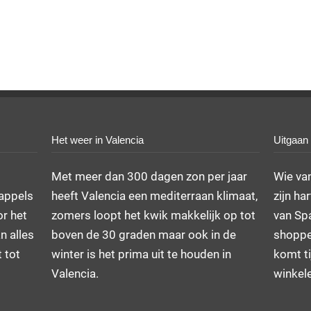
Het weer in Valencia
Uitgaan
Met meer dan 300 dagen zon per jaar
Wie va
appels
heeft Valencia een mediterraan klimaat,
zijn ha
or het
zomers loopt het kwik makkelijk op tot
van Spa
n alles
boven de 30 graden maar ook in de
shoppen
 tot
winter is het prima uit te houden in
komt ti
Valencia.
winkele