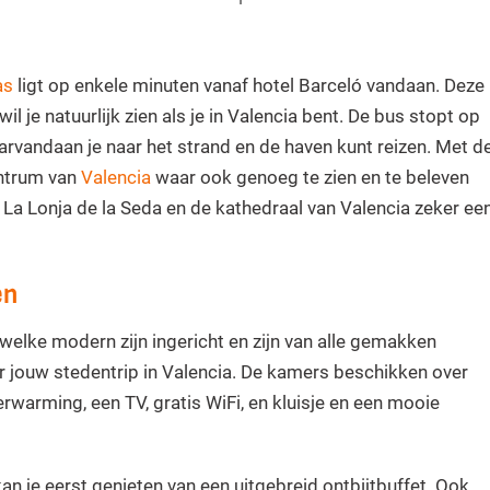
as
ligt op enkele minuten vanaf hotel Barceló vandaan. Deze
l je natuurlijk zien als je in Valencia bent. De bus stopt op
rvandaan je naar het strand en de haven kunt reizen. Met d
entrum van
Valencia
waar ook genoeg te zien en te beleven
, La Lonja de la Seda en de kathedraal van Valencia zeker ee
en
elke modern zijn ingericht en zijn van alle gemakken
or jouw stedentrip in Valencia. De kamers beschikken over
erwarming, een TV, gratis WiFi, en kluisje en een mooie
an je eerst genieten van een uitgebreid ontbijtbuffet. Ook