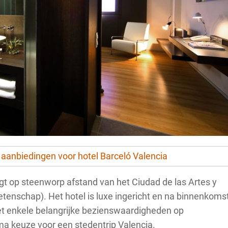
n aanbiedingen voor hotel Barceló Valencia
ligt op steenworp afstand van het Ciudad de las Artes y
tenschap). Het hotel is luxe ingericht en na binnenkoms
 Met enkele belangrijke bezienswaardigheden op
rima keuze voor een
stedentrip Valencia
.